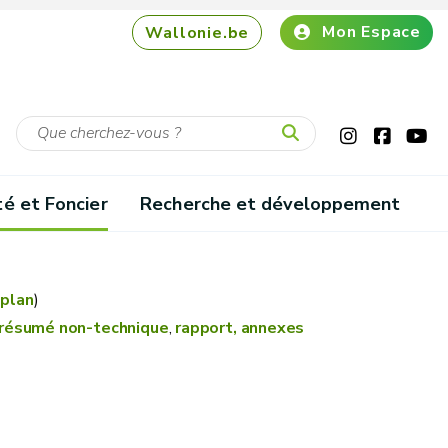
Mon Espace
Wallonie.be
té et Foncier
Recherche et développement
plan
)
(résumé non-technique
,
rapport,
annexes