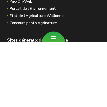
Pac-On-Web
Portail de l'Environnement
Etat de l'Agriculture Wallonne
Concours photo Agrinature
Sites généraux de la Wallonie
Wallonie.be
Gouvernement wallon
Service public de Wallonie
Wallex
Géoportail
Jobs
Nous contacter