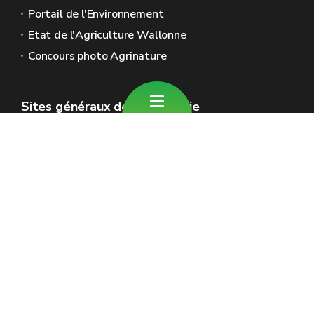
Portail de l'Environnement
Etat de l'Agriculture Wallonne
Concours photo Agrinature
Sites généraux de la Wallonie
Wallonie.be
Gouvernement wallon
Service public de Wallonie
Wallex
Géoportail
Jobs
Nous contacter