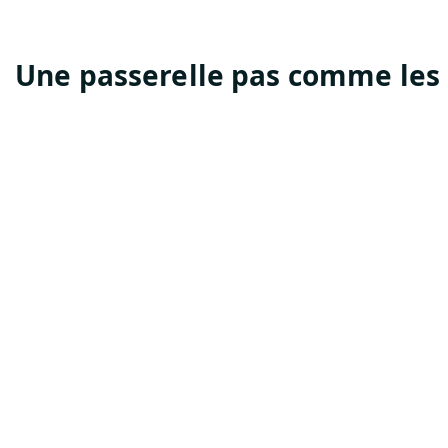
Une passerelle pa
s comme les 
La passerelle «bat-bridge», inaugurée dans le cadre de l’aménagement fon
mobilité douce, respect de la biodiversité et intégration paysagère. Ce pont
offre également un refuge pour la faune locale. Cet ouvrage concrétise une v
projets publics.
Mobilité
Cette passerelle permet de relier les 2 rives du Ton à proximité de la fronti