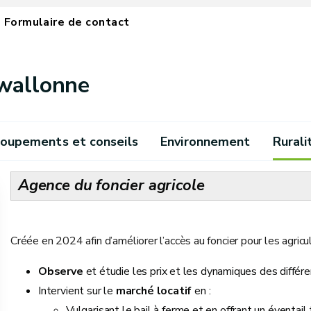
Formulaire de contact
 wallonne
oupements et conseils
Environnement
Rurali
Agence du foncier agricole
Créée en 2024 afin d’améliorer l’accès au foncier pour les agricul
Observe
et étudie les prix et les dynamiques des différe
Intervient sur le
marché locatif
en :
Vulgarisant le bail à ferme et en offrant un éventail