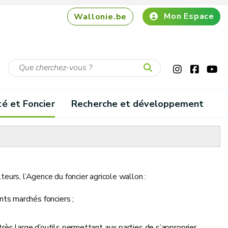
Mon Espace
Wallonie.be
té et Foncier
Recherche et développement
teurs, l’Agence du foncier agricole wallon :
nts marchés fonciers ;
 très large d’outils permettant aux parties de s’approprier