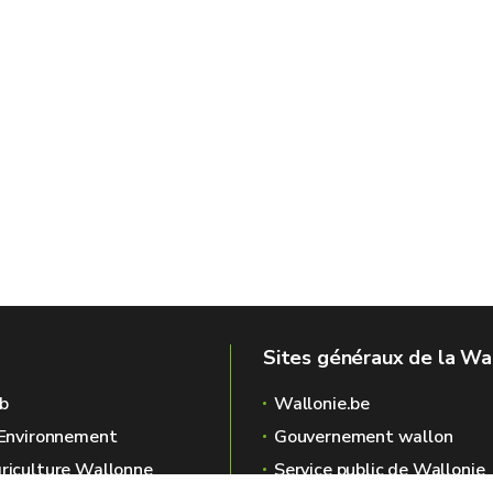
Sites généraux de la Wa
b
Wallonie.be
l'Environnement
Gouvernement wallon
griculture Wallonne
Service public de Wallonie