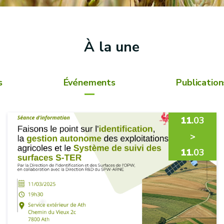
À la une
s
Événements
Publication
11
.03
>
11
.03