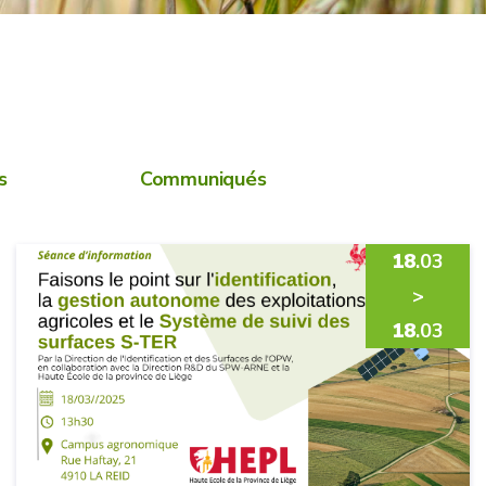
s
Communiqués
18
.03
>
18
.03