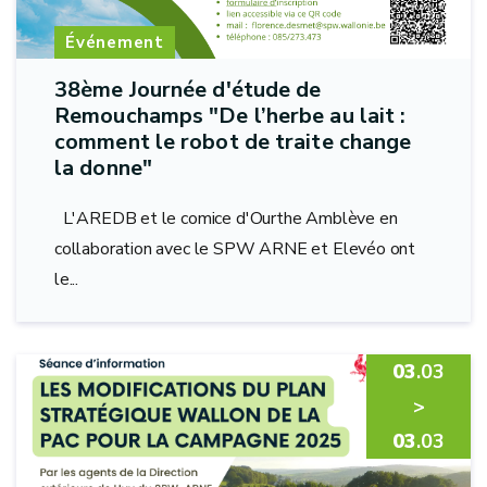
Événement
38ème Journée d'étude de
Remouchamps "De l’herbe au lait :
comment le robot de traite change
la donne"
L'AREDB et le comice d'Ourthe Amblève en
collaboration avec le SPW ARNE et Elevéo ont
le...
03
.03
>
03
.03