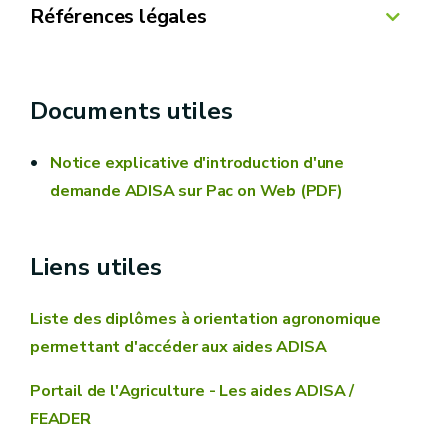
Références légales
Arrêté du Gouvernement wallon du 10
septembre 2015 relatif aux aides au
Documents utiles
développement et à l'investissement dans le
secteur agricole et ses arrêtés modificatifs
Notice explicative d'introduction d'une
Arrêté ministériel du 10 septembre 2015
demande ADISA sur Pac on Web (PDF)
exécutant l'arrêté du Gouvernement wallon du
10 septembre relatif aux aides au
Liens utiles
développement et à l'investissement dans le
secteur agricole et ses arrêtés modificatifs
Liste des diplômes à orientation agronomique
permettant d'accéder aux aides ADISA
Portail de l'Agriculture - Les aides ADISA /
FEADER