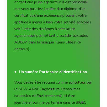
en tant que jeune agriculteur, il est primordial
que vous puissiez justifier d’un diplôme, d’un
certificat ou d’une expérience prouvant votre
aptitude à mener à bien votre activité agricole (
voir "Liste des diplômes à orientation
agronomique permettant d'accéder aux aides
ADISA" dans la rubrique "Liens utiles" ci-
dessous).
Un numéro Partenaire d’identification
Vous devez être reconnu comme agriculteur par
le SPW-ARNE (Agriculture, Ressources
naturelles et Environnement) et être
identifié(e) comme partenaire dans le SIGEC