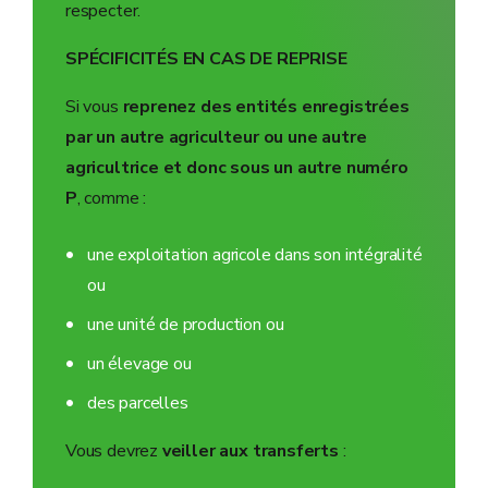
respecter.
SPÉCIFICITÉS EN CAS DE REPRISE
Si vous
reprenez des entités enregistrées
par un autre agriculteur ou une autre
agricultrice et donc sous un autre numéro
P
, comme :
une exploitation agricole dans son intégralité
ou
une unité de production ou
un élevage ou
des parcelles
Vous devrez
veiller aux transferts
: