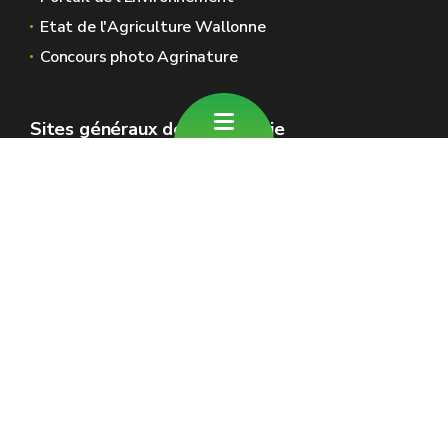
Etat de l'Agriculture Wallonne
Concours photo Agrinature
Sites généraux de la Wallonie
Wallonie.be
Gouvernement wallon
Service public de Wallonie
Wallex
Géoportail
Jobs
Nous contacter