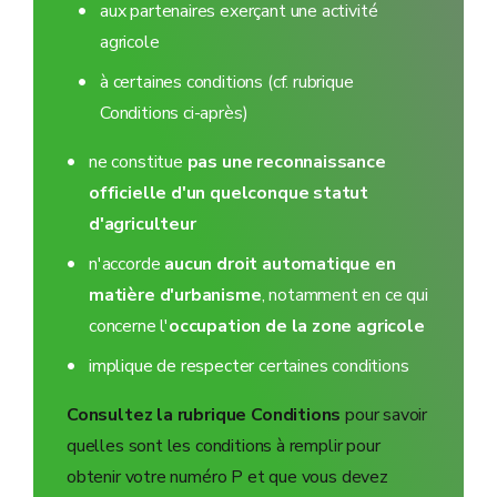
aux partenaires exerçant une activité
agricole
à certaines conditions (cf. rubrique
Conditions ci-après)
ne constitue
pas une reconnaissance
officielle d'un quelconque statut
d'agriculteur
n'accorde
aucun droit automatique en
matière d'urbanisme
, notamment en ce qui
concerne l'
occupation de la zone agricole
implique de respecter certaines conditions
Consultez la rubrique Conditions
pour savoir
quelles sont les conditions à remplir pour
obtenir votre numéro P et que vous devez