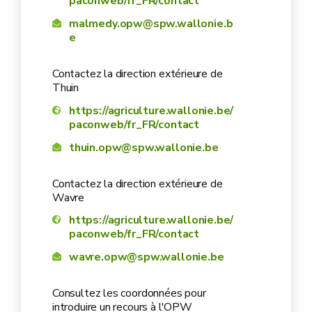
accepter les contrôles :
paconweb/fr_FR/contact
malmedy.opw@spw.wallonie.b
prévus dans le cadre de la conditionnalité
e
sur place et prévus dans le cadre des différents
Contactez la direction extérieure de
régimes d’aides de la PAC qui nécessitent un
Thuin
numéro de partenaire.
https://agriculture.wallonie.be/
paconweb/fr_FR/contact
thuin.opw@spw.wallonie.be
Contactez la direction extérieure de
Wavre
https://agriculture.wallonie.be/
paconweb/fr_FR/contact
wavre.opw@spw.wallonie.be
Consultez les coordonnées pour
introduire un recours à l'OPW