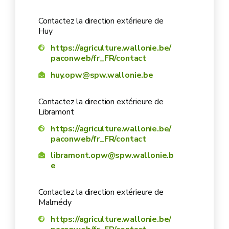
Contactez la direction extérieure de
Huy
respecter les conditions
https://agriculture.wallonie.be/
paconweb/fr_FR/contact
communiquer à l'OPW toute erreur ou tout
huy.opw@spw.wallonie.be
changement de vos données
Contactez la direction extérieure de
Libramont
https://agriculture.wallonie.be/
paconweb/fr_FR/contact
libramont.opw@spw.wallonie.b
e
arrêt de votre activité agricole
Contactez la direction extérieure de
déclaration unique annuelle
Malmédy
https://agriculture.wallonie.be/