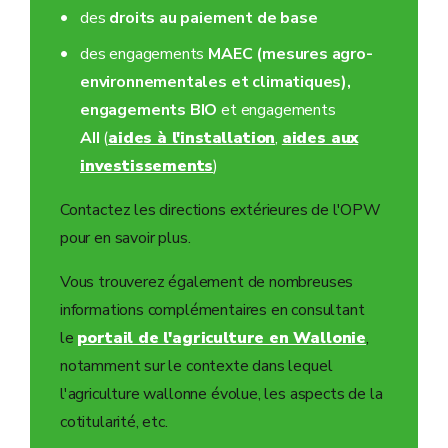
des
droits au paiement de base
des engagements
MAEC (mesures agro-
environnementales et climatiques),
engagements BIO
et engagements
AII
(
aides à l'installation
,
aides aux
investissements
)
Contactez les directions extérieures de l'OPW
pour en savoir plus.
Vous trouverez également de nombreuses
informations complémentaires en consultant
le
portail de l'agriculture en Wallonie
,
notamment sur le contexte dans lequel
l'agriculture wallonne évolue, les aspects de la
cotitularité, etc.