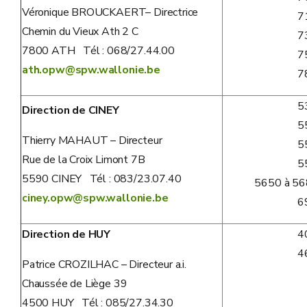
Véronique BROUCKAERT– Directrice
7
Chemin du Vieux Ath 2 C
7
7800 ATH Tél : 068/27.44.00
7
ath.opw@spw.wallonie.be
7
5
Direction de CINEY
5
Thierry MAHAUT – Directeur
5
Rue de la Croix Limont 7B
5
5590 CINEY Tél : 083/23.07.40
5650 à 56
ciney.opw@spw.wallonie.be
6
Direction de HUY
4
4
Patrice CROZILHAC – Directeur a.i.
Chaussée de Liège 39
4500 HUY Tél : 085/27.34.30