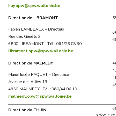
huy.opw@spw.wallonie.be
Direction de LIBRAMONT
5
Fabien LAMBEAUX – Directeur
6
Rue des Genêts 2
6
6800 LIBRAMONT Tél : 061/26.08.30
libramont.opw@spw.wallonie.be
Direction de MALMEDY
4
4
Marie-Josée PAQUET – Directrice
4
Avenue des Alliés 13
4
4960 MALMEDY Tél : 080/44.06.10
malmedy.opw@spw.wallonie.be
6
Direction de THUIN
7000 à 70