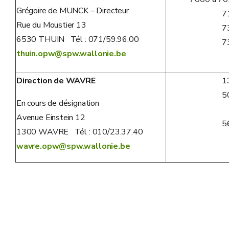
Grégoire de MUNCK – Directeur
7
Rue du Moustier 13
7
6530 THUIN Tél : 071/59.96.00
7
thuin.opw@spw.wallonie.be
Direction de WAVRE
1
5
En cours de désignation
Avenue Einstein 12
5
1300 WAVRE Tél : 010/23.37.40
wavre.opw@spw.wallonie.be