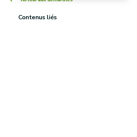
Contenus liés
Avance des aides du « 1er
Mi -
pilier » (hors éco-régimes et
octobre
hors aides couplées)
Fin
Avance des aides Natura
novembre
2000 agricoles et IZCNS
2ème tranche des aides du
Début
« 1er pilier » et avance des
décembre
aides couplées
Aides relatives aux éco-
Fin janvier
régimes (sauf éco-régime