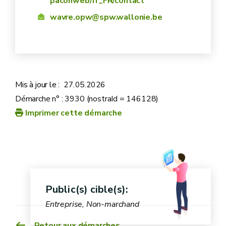
paconweb/fr_FR/contact
wavre.opw@spw.wallonie.be
Mis à jour le :
27.05.2026
Démarche n° : 3930 (nostraId = 146128)
Imprimer cette démarche
Public(s) cible(s):
Entreprise, Non-marchand
Retour aux démarches