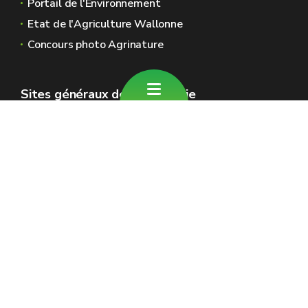
Portail de l'Environnement
Etat de l'Agriculture Wallonne
Concours photo Agrinature
Sites généraux de la Wallonie
Wallonie.be
Gouvernement wallon
Service public de Wallonie
Wallex
Géoportail
Jobs
Nous contacter