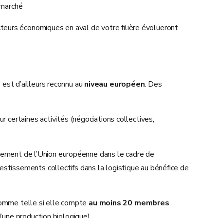
 marché
teurs économiques en aval de votre filière évolueront
s
est d’ailleurs reconnu au
niveau européen
. Des
ertaines activités (négociations collectives,
cement de l’Union européenne dans le cadre de
stissements collectifs dans la logistique au bénéfice de
omme telle si elle compte
au moins 20 membres
’une production biologique).