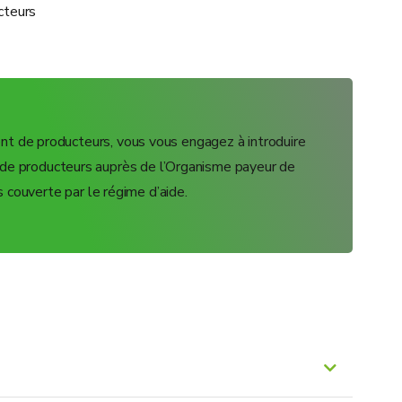
cteurs
t de producteurs, vous vous engagez à introduire
producteurs auprès de l’Organisme payeur de
s couverte par le régime d’aide.