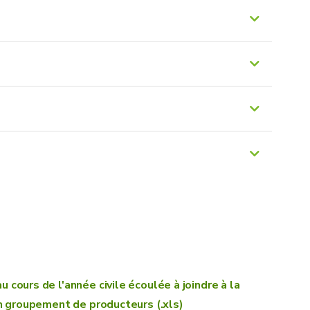
tif à l’octroi de l’aide au démarrage pour les
secteur agricole
ion de l’arrêté du Gouvernement wallon du 27
e pour les groupements et organisations de
cours de l'année civile écoulée à joindre à la
un groupement de producteurs (.xls)