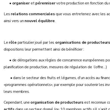
•
organiser
et
pérenniser
votre production en fonction du
Les
relations commerciales
que vous entretenez avec les ac
ainsi vers un
nouvel équilibre
.
Le
rôle
particulier joué par les
organisations de producteur
dispositions leur permettent ainsi de bénéficier :
• de dérogations aux règles de concurrence européennes pour c
planification de production, mesures de régulation de l’offre…)
• dans le secteur des fruits et légumes, d'un accès au finan
«programmes opérationnels», par exemple pour soutenir les inve
leurs membres.
Cependant, une
organisation de producteurs
est reconnue c
actifs
dans un secteur donné (ou 10 membres actifs s’il s’agit d