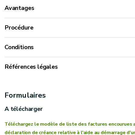
Avantages
Procédure
Conditions
Références légales
Arrêté du Gouvernement wallon du 27 octobre 2016 rela
groupements et organisations de producteurs dans le 
Formulaires
Arrêté ministériel du 17 octobre 2017 portant exécut
A télécharger
octobre 2016 relatif à l’octroi de l’aide au démarrag
producteurs dans le secteur agricole
Téléchargez le modèle de liste des factures encourues au 
déclaration de créance relative à l'aide au démarrage d'