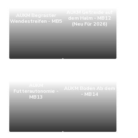
AUKM Getreide auf
AUKM Begraster
dem Halm - MB12
Wendestreifen - MB5
(Neu Für 2026)
AUKM
AUKM Boden Ab dem
Futterautonomie -
- MB14
MB13