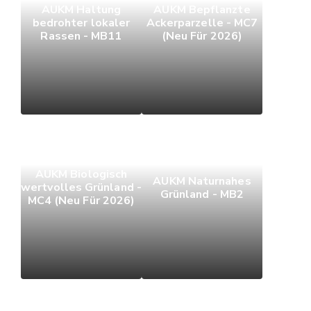
AUKM Haltung
AUKM Bepflanzte
bedrohter lokaler
Ackerparzelle - MC7
Rassen - MB11
(Neu Für 2026)
AUKM Biologisch
AUKM Naturnahes
wertvolles Grünland -
Grünland - MB2
MC4 (Neu Für 2026)