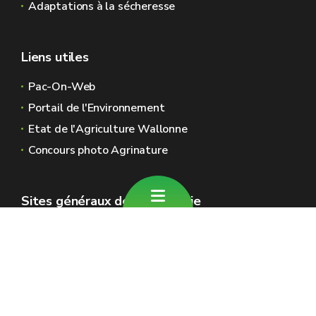
Adaptations à la sécheresse
Liens utiles
Pac-On-Web
Portail de l'Environnement
Etat de l'Agriculture Wallonne
Concours photo Agrinature
Sites généraux de la Wallonie
Wallonie.be
Gouvernement wallon
Service public de Wallonie
Wallex
Géoportail