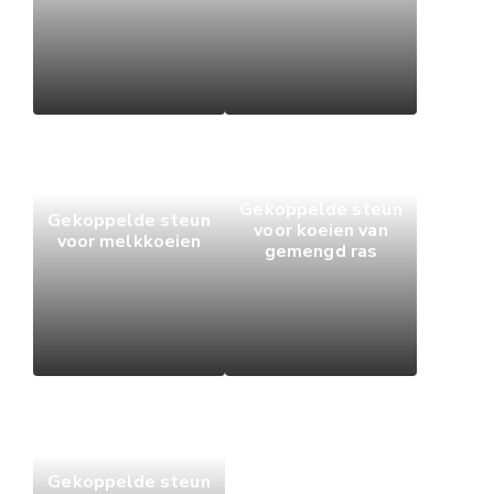
Gekoppelde steun
Gekoppelde steun
voor koeien van
voor melkkoeien
gemengd ras
Gekoppelde steun