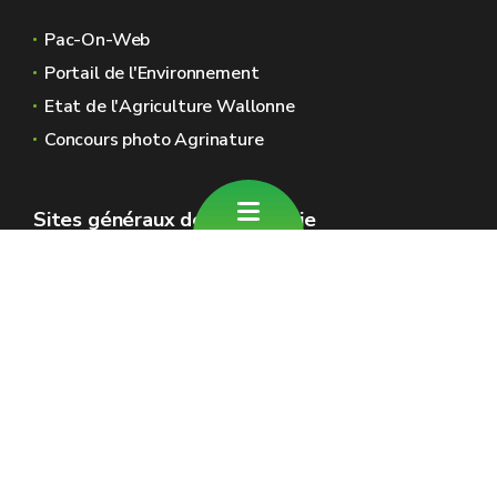
Pac-On-Web
Portail de l'Environnement
Etat de l'Agriculture Wallonne
Concours photo Agrinature
Sites généraux de la Wallonie
Wallonie.be
Gouvernement wallon
Service public de Wallonie
Wallex
Géoportail
Jobs