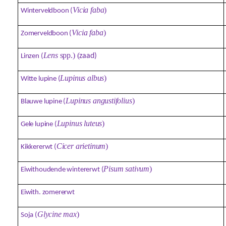
Vicia faba
)
Winterveldboon (
Vicia faba
)
Zomerveldboon (
Lens
spp.) (
zaad)
Linzen (
Lupinus albus
)
Witte lupine (
Lupinus angustifolius
)
Blauwe lupine (
Lupinus luteus
)
Gele lupine (
Cicer arietinum
)
Kikkererwt (
Pisum sativum
)
Eiwithoudende wintererwt (
Eiwith. zomererwt
Glycine max
)
Soja (