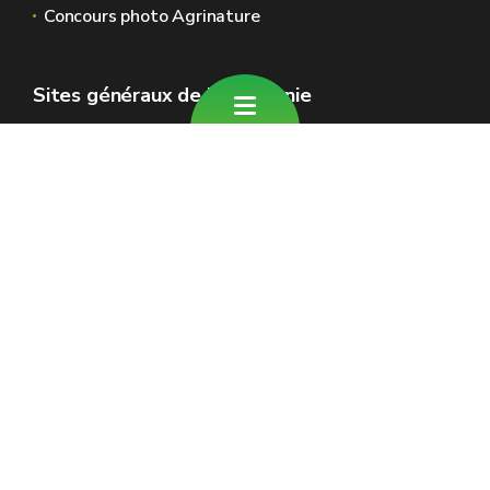
Concours photo Agrinature
Sites généraux de la Wallonie
Wallonie.be
Gouvernement wallon
Service public de Wallonie
Wallex
Géoportail
Jobs
Nous contacter