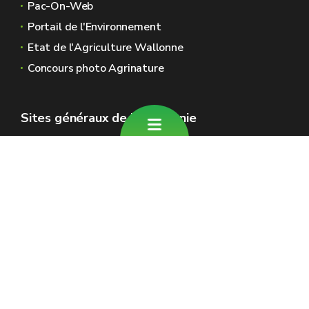
Pac-On-Web
Portail de l'Environnement
Etat de l'Agriculture Wallonne
Concours photo Agrinature
Sites généraux de la Wallonie
Wallonie.be
Gouvernement wallon
Service public de Wallonie
Wallex
Géoportail
Jobs
Nous contacter