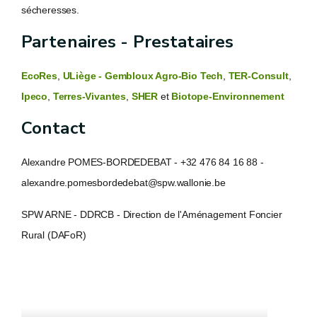
sécheresses.
Partenaires - Prestataires
EcoRes
,
ULiège - Gembloux Agro-Bio Tech
,
TER-Consult
,
Ipeco
,
Terres-Vivantes
,
SHER
et
Biotope-Environnement
Contact
Alexandre POMES-BORDEDEBAT - +32 476 84 16 88 -
alexandre.pomesbordedebat@spw.wallonie.be
SPW ARNE - DDRCB - Direction de l'Aménagement Foncier
Rural (DAFoR)