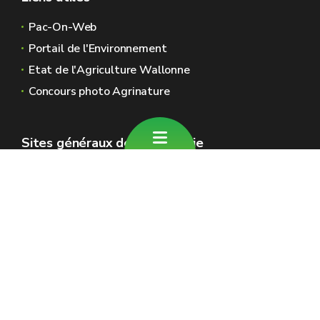
Pac-On-Web
Portail de l'Environnement
Etat de l'Agriculture Wallonne
Concours photo Agrinature
Sites généraux de la Wallonie
Wallonie.be
Gouvernement wallon
Service public de Wallonie
Wallex
Géoportail
Jobs