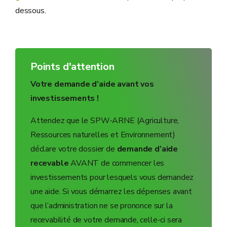
dessous.
Points d'attention
Votre demande d’aide avant vos
investissements !
Attendez que le SPW-ARNE (Agriculture,
Ressources naturelles et Environnement)
déclare votre dossier de
demande d’aide
recevable
AVANT de commencer les
investissements pour lesquels vous demandez
une aide. Si vous démarrez les dépenses avant
que l’administration ne se prononce sur la
recevabilité de votre demande, celle-ci sera