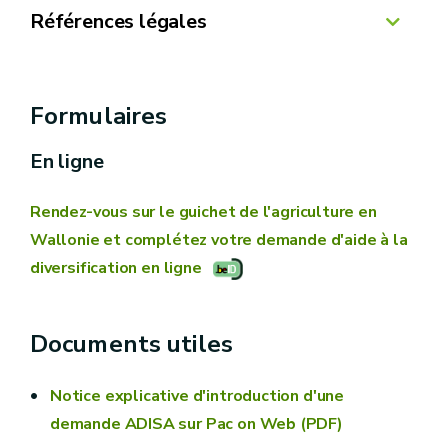
Disposer d’un numéro Partenaire
Références légales
Arrêté du Gouvernement wallon du 10
septembre 2015 relatif aux aides au
Formulaires
développement et à l'investissement dans le
En ligne
secteur agricole et ses arrêtés modificatifs
Arrêté ministériel du 10 septembre 2015
Rendez-vous sur le guichet de l'agriculture en
exécutant l'arrêté du Gouvernement wallon du
Réaliser les investissements dans un délai
Wallonie et complétez votre demande d'aide à la
10 septembre relatif aux aides au
imparti
diversification en ligne
développement et à l'investissement dans le
secteur agricole et ses arrêtés modificatifs
Documents utiles
Notice explicative d'introduction d'une
demande ADISA sur Pac on Web (PDF)