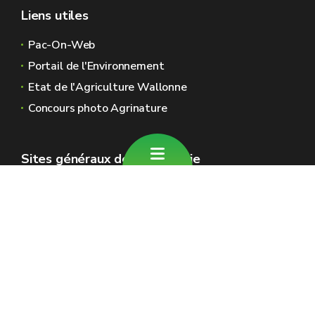
Liens utiles
Pac-On-Web
Portail de l'Environnement
Etat de l'Agriculture Wallonne
Concours photo Agrinature
Sites généraux de la Wallonie
Wallonie.be
Gouvernement wallon
Service public de Wallonie
Wallex
Géoportail
Jobs