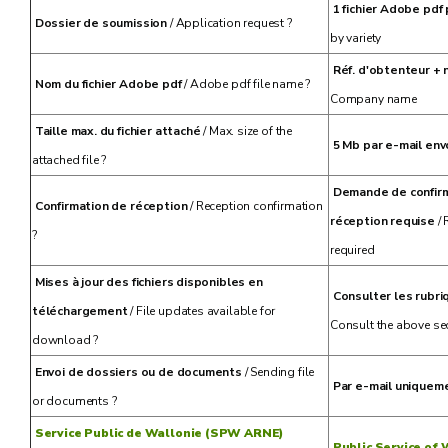
1 fichier Adobe pdf 
Dossier de soumission
/ Application request ?
by variety
Réf. d'obtenteur + 
Nom du fichier Adobe pdf
/ Adobe pdf file name ?
Company name
Taille max. du fichier attaché
/ Max. size of the
5 Mb par e-mail en
attached file ?
Demande de confirm
Confirmation de réception
/ Reception confirmation
réception requise
/ 
?
required
Mises à jour des fichiers disponibles en
Consulter les rubri
téléchargement
/ File updates available for
Consult the above se
download ?
Envoi de dossiers ou de documents
/ Sending file
Par e-mail uniquem
or documents ?
Service Public de Wallonie (SPW ARNE)
Public Service of