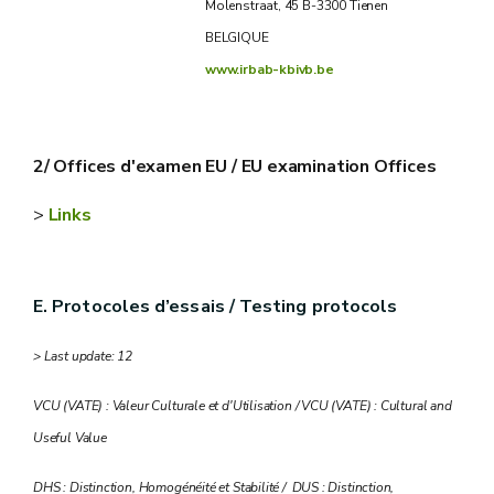
Molenstraat, 45 B-3300 Tienen
BELGIQUE
www.irbab-kbivb.be
2/ Offices d'examen EU / EU examination Offices
>
Links
E. Protocoles d’essais / Testing protocols
> Last update: 12
VCU (VATE) : Valeur Culturale et d'Utilisation / VCU (VATE) : Cultural and
Useful Value
DHS : Distinction, Homogénéité et Stabilité / DUS : Distinction,