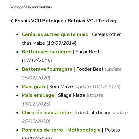
Homogeneity and Stability
a) Essais VCU Belgique / Belgian VCU Testing
Céréales autres que le maïs
| Cereals other
than Maize (
19/09/2014
)
Betteraves sucrières
| Sugar Beet
(
17/12/2015
)
Betterave fourragère
| Fodder Beet
(
update
25/02/2020
)
Maïs grain
| Korn Maize
(
update 18/12/2025
)
Maïs ensilage
| Silage Maize
(
update
18/12/2025
)
Chicorée industrielle
| Industrial chicory
(
update
25/02/2020
)
Pommes de terre
-
Méthodologie
| Potato
(
22/03/2022
)