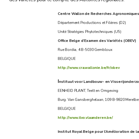
Centre Wallon de Recherches Agronomique
Département Productions et Filières (D2)
Unité Stratégies Phytotechniques (U5)
Office Belge d’Examen des Variétés (OBEV)
Rue Bordia, 4 B-5030 Gembloux
BELGIQUE
http://www.cra.wallonie.be/fr/obev
I
nstituut voor Landbouw- en Visserijonderzo
EENHEID PLANT, Teelt en Omgeving
Burg. Van Gansberghelaan, 109 B-9820 Merelbe
BELGIQUE
http://www.ilvo.vlaanderen.be/
Institut Royal Belge pour l’Amélioration de l