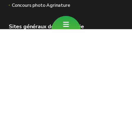
Concours photo Agrinature
Sites généraux de la Wallonie
Wallonie.be
Gouvernement wallon
Service public de Wallonie
Wallex
Géoportail
Jobs
Nous contacter