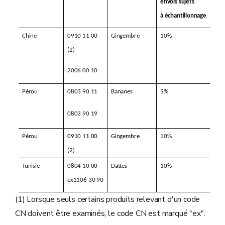
envois sujets
à échantillonnage
Chine
0910 11 00
Gingembre
10%
(2)
2006 00 10
Pérou
0803 90 11
Bananes
5%
0803 90 19
Pérou
0910 11 00
Gingembre
10%
(2)
Tunisie
0804 10 00
Dattes
10%
ex1106 30 90
(1) Lorsque seuls certains produits relevant d'un code
CN doivent être examinés, le code CN est marqué "ex".