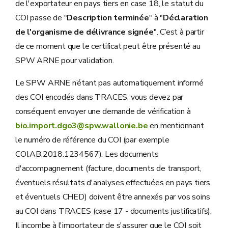
de l'exportateur en pays tiers en case 18, le statut du
COI passe de "
Description terminée
" à "
Déclaration
de l'organisme de délivrance signée
". C’est à partir
de ce moment que le certificat peut être présenté au
SPW ARNE pour validation.
Le SPW ARNE n’étant pas automatiquement informé
des COI encodés dans TRACES, vous devez par
conséquent envoyer une demande de vérification à
bio.import.dgo3@spw.wallonie.be
en mentionnant
le numéro de référence du COI (par exemple
COI.AB.2018.1234567). Les documents
d'accompagnement (facture, documents de transport,
éventuels résultats d'analyses effectuées en pays tiers
et éventuels CHED) doivent être annexés par vos soins
au COI dans TRACES (case 17 - documents justificatifs).
Il incombe à l'importateur de s'assurer que le COI soit