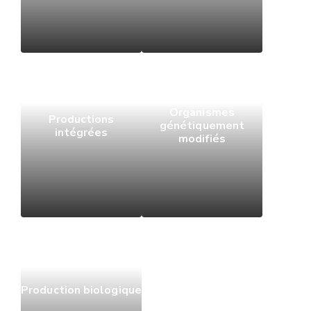
Organismes
Productions
génétiquement
intégrées
modifiés
Production biologique