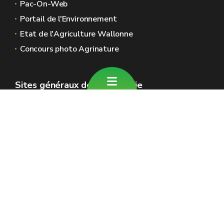
Pac-On-Web
Portail de l'Environnement
Etat de l'Agriculture Wallonne
Concours photo Agrinature
Sites généraux de la Wallonie
Wallonie.be
Gouvernement wallon
Service public de Wallonie
Wallex
Géoportail
Jobs
Nous contacter