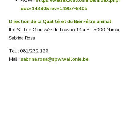
AGW :
https://wallex.wallonie.be/index.php?
doc=14380&rev=14957-8405
Direction de la Qualité et du Bien-être animal
Îlot St-Luc, Chaussée de Louvain 14 • B - 5000 Namur
Sabrina Rosa
Tel. : 081/232 126
Mail :
sabrina.rosa@spw.wallonie.be