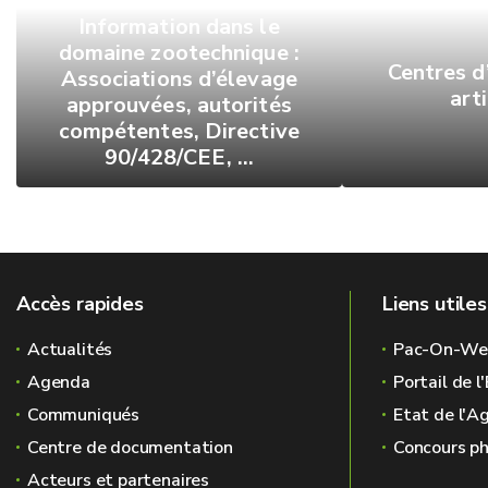
Information dans le
domaine zootechnique :
Centres d
Associations d’élevage
arti
approuvées, autorités
compétentes, Directive
90/428/CEE, …
Accès rapides
Liens utiles
Actualités
Pac-On-We
Agenda
Portail de 
Communiqués
Etat de l'A
Centre de documentation
Concours ph
Acteurs et partenaires