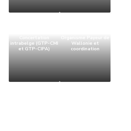
Concertation
Organisme Payeur de
intrabelge (GTP-CMI
Wallonie et
et GTP-CIPA)
coordination