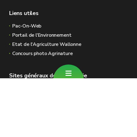
Liens utiles
Pac-On-Web
Portail de l'Environnement
Etat de l'Agriculture Wallonne
Concours photo Agrinature
Sites généraux de la Wallonie
Wallonie.be
Gouvernement wallon
Service public de Wallonie
Wallex
Géoportail
Jobs