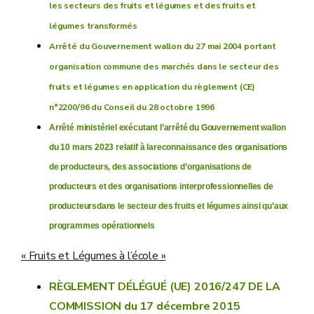
les secteurs des fruits et légumes et des fruits et
légumes transformés
Arrêté du Gouvernement wallon du 27 mai 2004 portant
organisation commune des marchés dans le secteur des
fruits et légumes en application du règlement (CE)
n°2200/96 du Conseil du 28 octobre 1996
Arr
ê
t
é
minist
é
riel ex
é
cutant l
’
arr
ê
t
é
du Gouvernement wallon
du 10 mars 2023 relatif
à
la
reconnaissance des organisations
de producteurs, des associations d
’
organisations de
producteurs et des
organisations
interprofessionnelles
de
producteurs
dans
le
secteur
des
fruits
et
l
é
gumes
ainsi
qu
’
aux
programmes op
é
rationnels
« Fruits et Légumes à l’école »
RÈGLEMENT DÉLÉGUÉ (UE) 2016/247 DE LA
COMMISSION du 17 décembre 2015