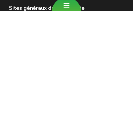
Sites généraux de la Wallonie
Wallonie.be
Gouvernement wallon
Service public de Wallonie
Wallex
Géoportail
Jobs
Nous contacter
Formulaire de contact
Introduire une plainte au SPW