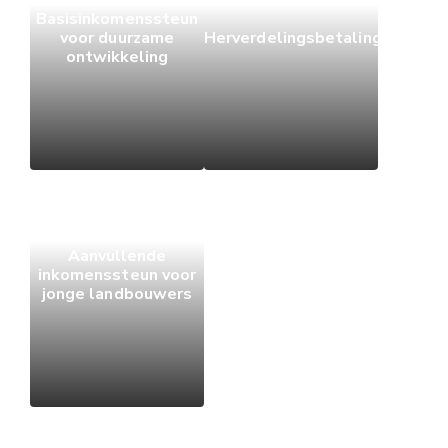
Basisinkomenssteun
voor duurzame
Herverdelingsbetaling
ontwikkeling
Aanvullende
inkomenssteun voor
jonge landbouwers