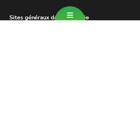
Sites généraux de la Wallonie
Wallonie.be
Gouvernement wallon
Service public de Wallonie
Wallex
Géoportail
Jobs
Nous contacter
Formulaire de contact