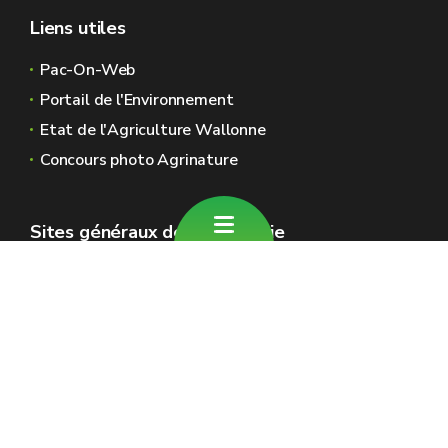
Liens utiles
Pac-On-Web
Portail de l'Environnement
Etat de l'Agriculture Wallonne
Concours photo Agrinature
Sites généraux de la Wallonie
Wallonie.be
Gouvernement wallon
Service public de Wallonie
Wallex
Géoportail
Jobs