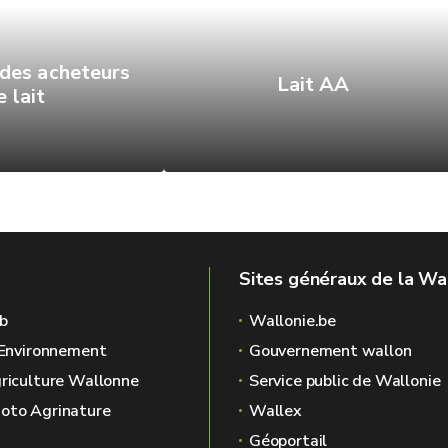
des acheteurs
Lait AA
e lait
Sites généraux de la Wa
b
Wallonie.be
l'Environnement
Gouvernement wallon
griculture Wallonne
Service public de Wallonie
oto Agrinature
Wallex
Géoportail