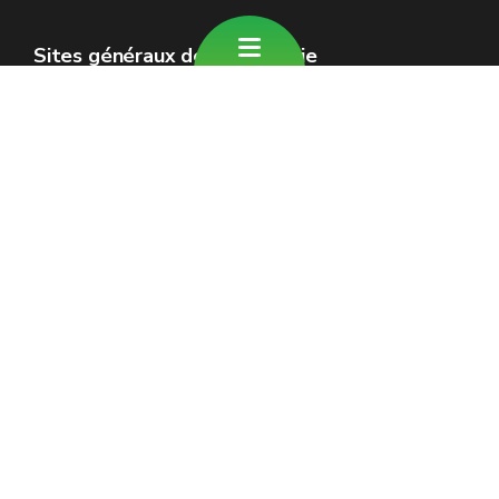
Sites généraux de la Wallonie
Wallonie.be
Gouvernement wallon
Service public de Wallonie
Wallex
Géoportail
Jobs
Nous contacter
Formulaire de contact