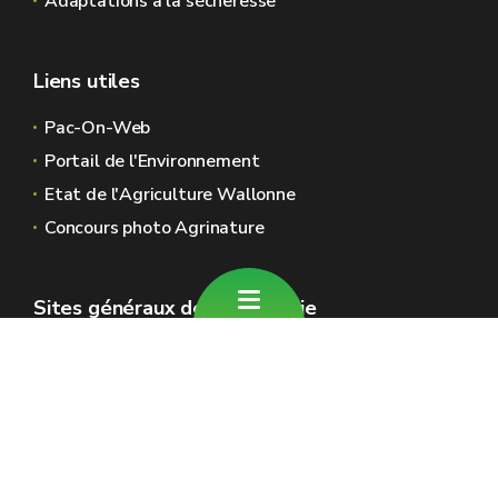
Adaptations à la sécheresse
Liens utiles
Pac-On-Web
Portail de l'Environnement
Etat de l'Agriculture Wallonne
Concours photo Agrinature
Sites généraux de la Wallonie
Wallonie.be
Gouvernement wallon
Service public de Wallonie
Wallex
Géoportail