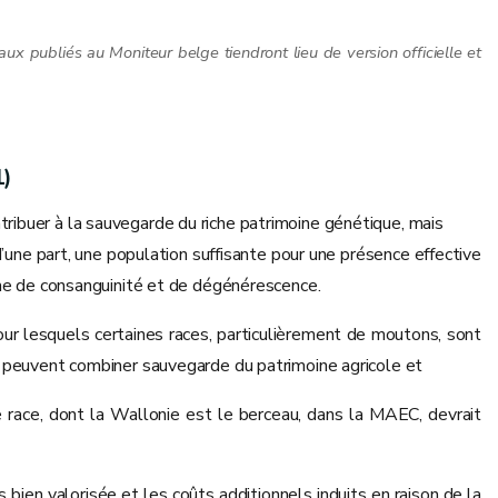
aux publiés au Moniteur belge tiendront lieu de version officielle et
1)
ribuer à la sauvegarde du riche patrimoine génétique, mais
d’une part, une population suffisante pour une présence effective
lème de consanguinité et de dégénérescence.
r lesquels certaines races, particulièrement de moutons, sont
i peuvent combiner sauvegarde du patrimoine agricole et
e race, dont la Wallonie est le berceau, dans la MAEC, devrait
n valorisée et les coûts additionnels induits en raison de la