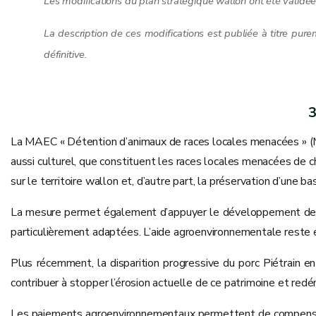
Les modifications du plan stratégique wallon ont été valid
La description de ces modifications est publiée à titre pure
définitive.
3
La MAEC « Détention d’animaux de races locales menacées » (MB 
aussi culturel, que constituent les races locales menacées de ch
sur le territoire wallon et, d’autre part, la préservation d’u
La mesure permet également d’appuyer le développement de pro
particulièrement adaptées. L’aide agroenvironnementale reste e
Plus récemment, la disparition progressive du porc Piétrain e
contribuer à stopper l’érosion actuelle de ce patrimoine et re
Les paiements agroenvironnementaux permettent de compenser l