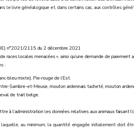
ns le livre généalogique et, dans certains cas, aux contrôles génét
nt (UE) n°2021/2115 du 2 décembre 2021
de races locales menacées », ainsi qu’une demande de paiement an
es :
nc-bleu mixte), Pie-rouge de l’Est.
 Entre-Sambre-et-Meuse, mouton ardennais tacheté, mouton arden
heval de trait belge.
ettre à l’administration les données relatives aux animaux faisant 
quelle, au minimum, la quantité engagée initialement doit êtr