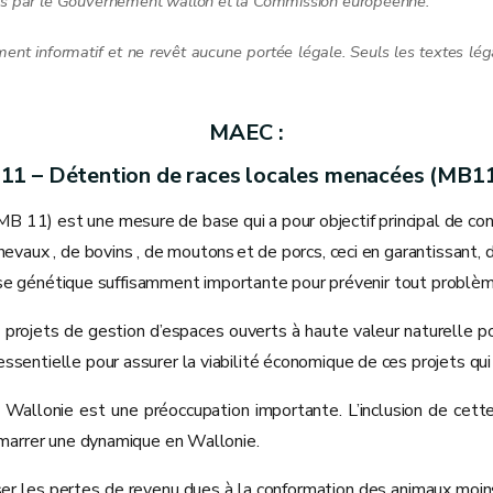
ées par le Gouvernement wallon et la Commission européenne.
ment informatif et ne revêt aucune portée légale. Seuls les textes lég
MAEC :
11 – Détention de races locales menacées (MB1
11) est une mesure de base qui a pour objectif principal de cont
evaux , de bovins , de moutons et de porcs, ceci en garantissant, 
ne base génétique suffisamment importante pour prévenir tout prob
jets de gestion d’espaces ouverts à haute valeur naturelle pou
ssentielle pour assurer la viabilité économique de ces projets qu
n Wallonie est une préoccupation importante. L’inclusion de cett
démarrer une dynamique en Wallonie.
es pertes de revenu dues à la conformation des animaux moins bie