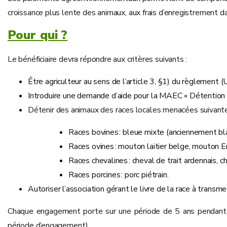
croissance plus lente des animaux, aux frais d’enregistrement da
Pour qui ?
Le bénéficiaire devra répondre aux critères suivants :
Être agriculteur au sens de l’article 3, §1) du règleme
Introduire une demande d’aide pour la MAEC « Détention 
Détenir des animaux des races locales menacées suivant
Races bovines : bleue mixte (anciennement bla
Races ovines : mouton laitier belge, mouton
Races chevalines : cheval de trait ardennais, c
Races porcines : porc piétrain.
Autoriser l’association gérant le livre de la race à transm
Chaque engagement porte sur une période de 5 ans pendant la
période d’engagement).