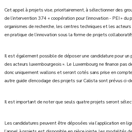
Cet appel à projets vise, prioritairement, à sélectionner des g
de l’intervention 374 « coopération pour l’innovation - PEI » d
organismes de recherche, les centres techniques et les acteurs d
en pratique de l’innovation sous la forme de projets collaborati
Il est également possible de déposer une candidature pour un p
des acteurs luxembourgeois ». Le Luxembourg ne finance pas de
donc uniquement wallons et seront cotés sans prise en compte 
autre guide d’encodage des projets sur Calista sont prévus ci-
Il est important de noter que seuls quatre projets seront sélec
Les candidatures peuvent être déposées via l’application en lign
l’appel à projets est disponible en pièce jointe, les modalités 