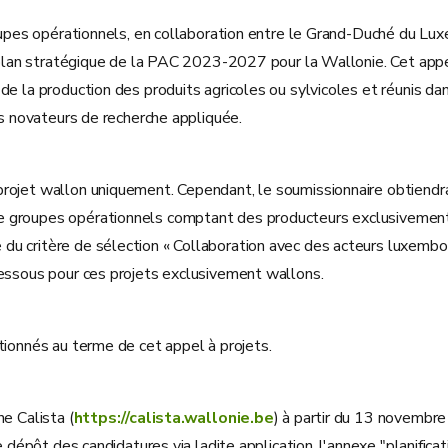
roupes opérationnels, en collaboration entre le Grand-Duché du Lu
u plan stratégique de la PAC 2023-2027 pour la Wallonie. Cet appe
e la production des produits agricoles ou sylvicoles et réunis dan
fs novateurs de recherche appliquée.
rojet wallon uniquement. Cependant, le soumissionnaire obtiendra 
 groupes opérationnels comptant des producteurs exclusivement s
du critère de sélection « Collaboration avec des acteurs luxembo
dessous pour ces projets exclusivement wallons.
tionnés au terme de cet appel à projets.
e Calista (
https://calista.wallonie.be
) à partir du 13 novemb
de dépôt des candidatures via ladite application, l'annexe "planifi