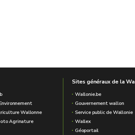
Sites généraux de la Wa
b
Wallonie.be
l'Environnement
Gouvernement wallon
griculture Wallonne
Service public de Wallonie
oto Agrinature
Wallex
Géoportail