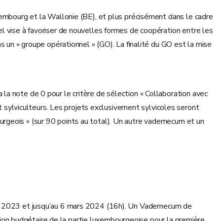
xembourg et la Wallonie (BE), et plus précisément dans le cadre
l vise à favoriser de nouvelles formes de coopération entre les
s un « groupe opérationnel » (GO). La finalité du GO est la mise
la note de 0 pour le critère de sélection « Collaboration avec
ylviculteurs. Les projets exclusivement sylvicoles seront
urgeois » (sur 90 points au total). Un autre vademecum et un
re 2023 et jusqu’au 6 mars 2024 (16h). Un Vademecum de
cation budgétaire de la partie luxembourgeoise pour la première