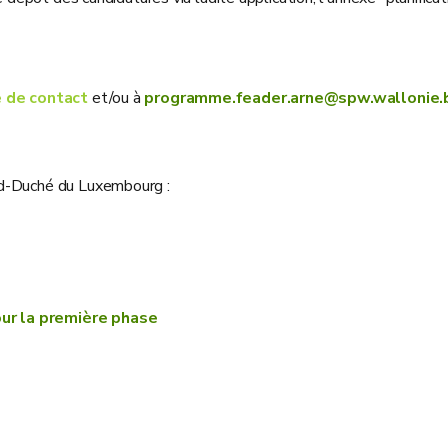
e de contact
et/ou à
programme.feader.arne@spw.wallonie.
nd-Duché du Luxembourg :
our la première phase