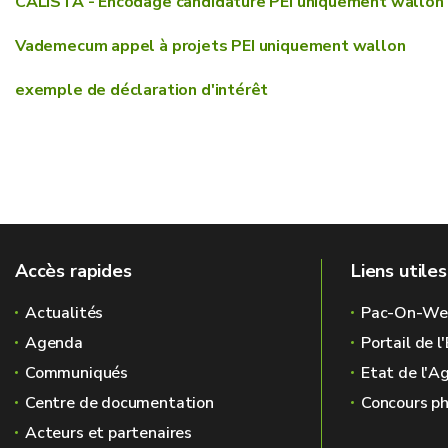
CALISTA - Encodage candidature PEI uniquement wallon
Vademecum appel à projets PEI uniquement wallon
exemple de déclaration d'intérêt
Accès rapides
Liens utiles
Actualités
Pac-On-We
Agenda
Portail de 
Communiqués
Etat de l'A
Centre de documentation
Concours ph
Acteurs et partenaires