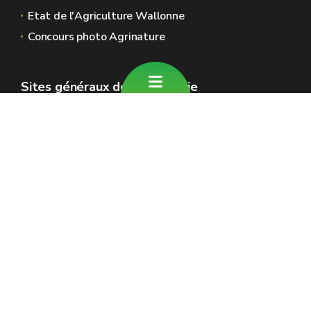
Etat de l'Agriculture Wallonne
Concours photo Agrinature
Sites généraux de la Wallonie
Wallonie.be
Gouvernement wallon
Service public de Wallonie
Wallex
Géoportail
Jobs
Nous contacter