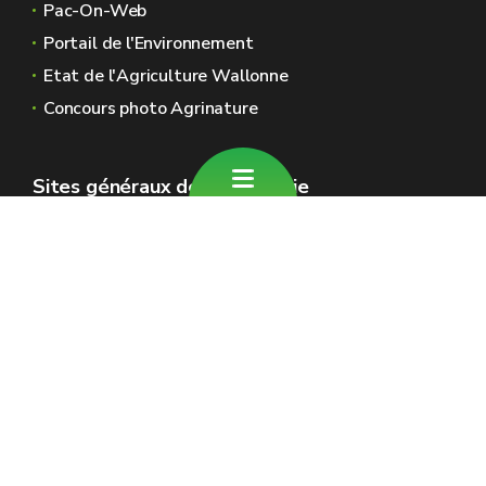
Pac-On-Web
Portail de l'Environnement
Etat de l'Agriculture Wallonne
Concours photo Agrinature
Sites généraux de la Wallonie
Wallonie.be
Gouvernement wallon
Service public de Wallonie
Wallex
Géoportail
Jobs
Nous contacter