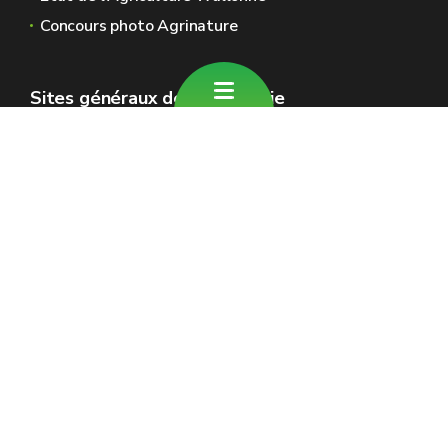
Concours photo Agrinature
Sites généraux de la Wallonie
Wallonie.be
Gouvernement wallon
Service public de Wallonie
Wallex
Géoportail
Jobs
Nous contacter