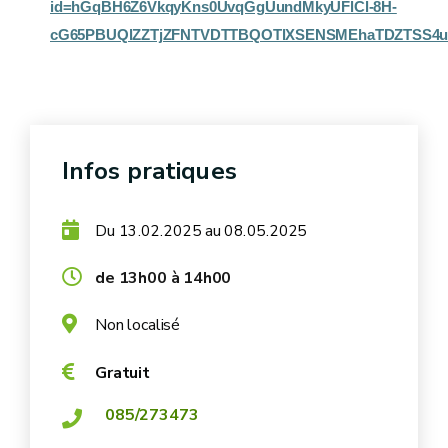
id=hGqBH6Z6VkqyKns0UvqGgUundMkyUFlCl-8H-
cG65PBUQlZZTjZFNTVDTTBQOTlXSENSMEhaTDZTSS4
Infos pratiques
Du
au
13.02.2025
08.05.2025
de 13h00 à 14h00
Non localisé
Gratuit
085/273473