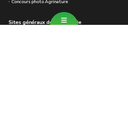
Concours photo Agrinature
Sites généraux de la Wallonie
Wallonie.be
Gouvernement wallon
Service public de Wallonie
Wallex
Géoportail
Jobs
Nous contacter