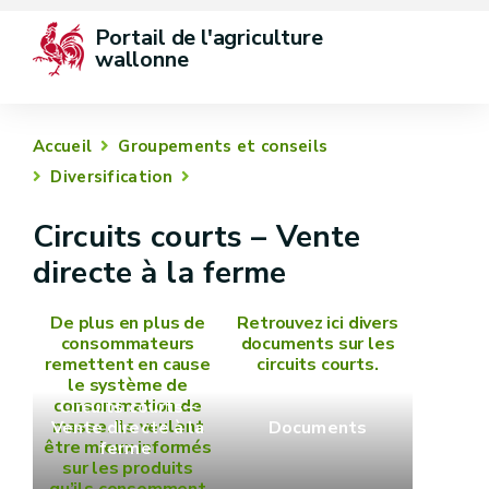
Portail de l'agriculture 
wallonne
Accueil
Groupements et conseils
Diversification
Circuits courts – Vente
directe à la ferme
De plus en plus de
Retrouvez ici divers
consommateurs
documents sur les
remettent en cause
circuits courts.
le système de
consommation de
Circuits courts –
masse. Ils veulent
Vente directe à la
Documents
être mieux informés
ferme
sur les produits