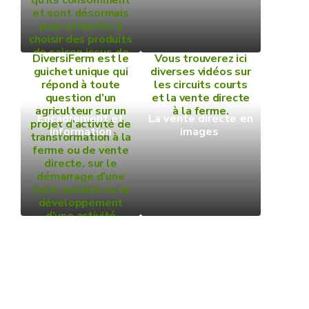
qu’ils consomment
et sont désormais
plus attentifs à
choisir des produits
de saison issus de
DiversiFerm est le
Vous trouverez ici
leur région. Certains
guichet unique qui
diverses vidéos sur
souhaitent donner
répond à toute
les circuits courts
un sens social et
question d’un
et la vente directe
équitable à leur
agriculteur sur un
à la ferme.
alimentation.
Encadrement et
La vente directe en
projet d’activité de
information
images
transformation à la
ferme ou de vente
directe, sur le
démarrage d’une
telle activité ou le
développement
d’une activité
existante.