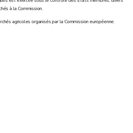
gués est exercée sous le contrôle des États membres, divers
chés à la Commission.
archés agricoles organisés par la Commission européenne.