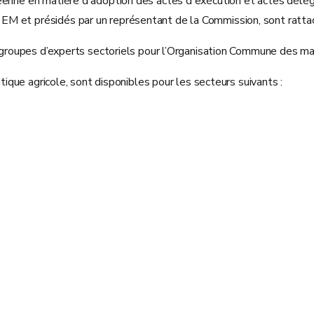
péenne en matière d'adoption des actes d'exécution et actes délé
EM et présidés par un représentant de la Commission, sont ratta
et groupes d’experts sectoriels pour l’Organisation Commune des m
itique agricole, sont disponibles pour les secteurs suivants :