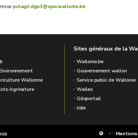
dresse
polagri.dgo3@spw.wallonie.be
Sites généraux de la Wa
b
Wallonie.be
l'Environnement
Gouvernement wallon
griculture Wallonne
Service public de Wallonie
oto Agrinature
Wallex
Géoportail
Jobs
onie
🍪
Mentions