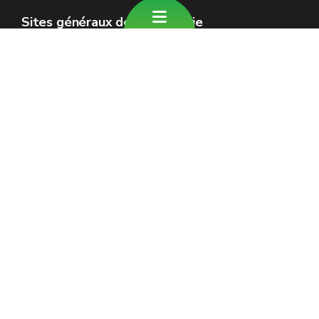
Sites généraux de la Wallonie
Wallonie.be
Gouvernement wallon
Service public de Wallonie
Wallex
Géoportail
Jobs
Nous contacter
Formulaire de contact
Introduire une plainte au SPW