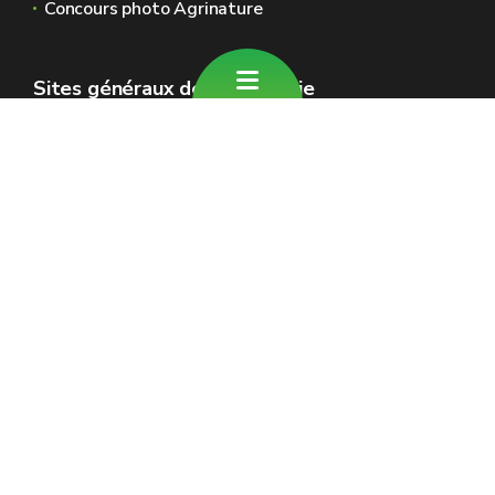
Concours photo Agrinature
Sites généraux de la Wallonie
Wallonie.be
Gouvernement wallon
Service public de Wallonie
Wallex
Géoportail
Jobs
Nous contacter