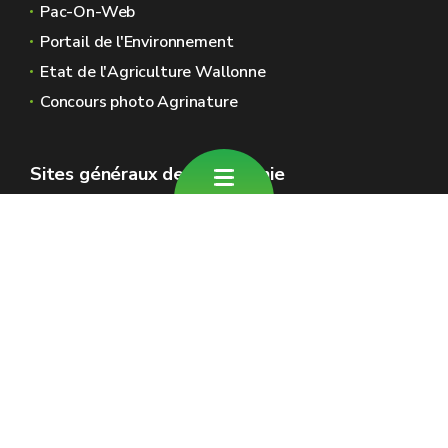
Pac-On-Web
Portail de l'Environnement
Etat de l'Agriculture Wallonne
Concours photo Agrinature
Sites généraux de la Wallonie
Wallonie.be
Gouvernement wallon
Service public de Wallonie
Wallex
Géoportail
Jobs
Nous contacter