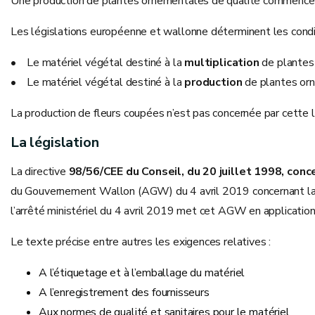
Une production de plantes ornementales de qualité commence par
Les législations européenne et wallonne déterminent les condi
• Le matériel végétal destiné à la
multiplication
de plantes
• Le matériel végétal destiné à la
production
de plantes orn
La production de fleurs coupées n’est pas concernée par cette l
La législation
La directive
98/56/CEE du Conseil, du 20 juillet 1998, con
du Gouvernement Wallon (AGW) du 4 avril 2019 concernant la co
l’arrêté ministériel du 4 avril 2019 met cet AGW en application
Le texte précise entre autres les exigences relatives :
A l’étiquetage et à l’emballage du matériel
A l’enregistrement des fournisseurs
Aux normes de qualité et sanitaires pour le matériel