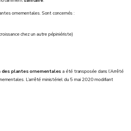
 notamment
sanitaire
.
lantes ornementales. Sont concernés :
oissance chez un autre pépiniériste)
ion des plantes ornementales
a été transposée dans l’Arrêté
ementales. L’arrêté ministériel du 5 mai 2020 modifiant