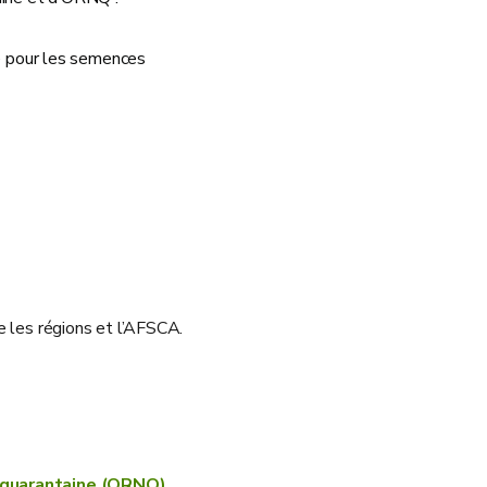
ue pour les semences
e les régions et l’AFSCA.
e quarantaine (ORNQ)