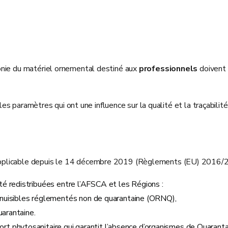
onie du matériel ornemental destiné aux
professionnels
doivent
 les paramètres qui ont une influence sur la qualité et la traçabili
pplicable depuis le 14 décembre 2019 (Règlements (EU) 2016/20
é redistribuées entre l’AFSCA et les Régions :
 nuisibles réglementés non de quarantaine (ORNQ),
arantaine.
t phytosanitaire qui garantit l’absence d’organismes de Quarant