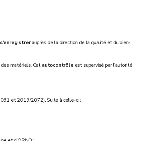
s’enregistrer
auprès de la direction de la qualité et du bien-
té des matériels. Cet
autocontrôle
est supervisé par l’autorité
31 et 2019/2072). Suite à celle-ci :
aine et d’ORNQ :