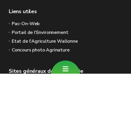
Liens utiles
Pac-On-Web
Portail de l'Environnement
Etat de l'Agriculture Wallonne
Concours photo Agrinature
Sites généraux de la Wallonie
Wallonie.be
Gouvernement wallon
Service public de Wallonie
Wallex
Géoportail
Jobs