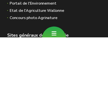
Portail de l'Environnement
Etat de l'Agriculture Wallonne
Concours photo Agrinature
Sites généraux de la Wallonie
Wallonie.be
Gouvernement wallon
Service public de Wallonie
Wallex
Géoportail
Jobs
Nous contacter