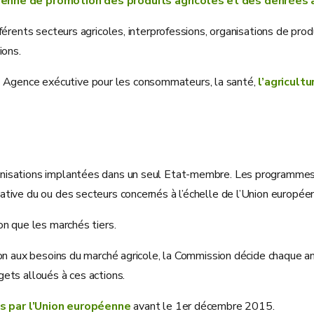
éenne de promotion des produits agricoles et des denrées 
fférents secteurs agricoles, interprofessions, organisations de p
ions.
 Agence exécutive pour les consommateurs, la santé,
l’agricultu
nisations implantées dans un seul Etat-membre. Les programmes m
tive du ou des secteurs concernés à l’échelle de l’Union europée
on que les marchés tiers.
ion aux besoins du marché agricole, la Commission décide chaque a
ets alloués à ces actions.
 par l’Union européenne
avant le 1er décembre 2015.