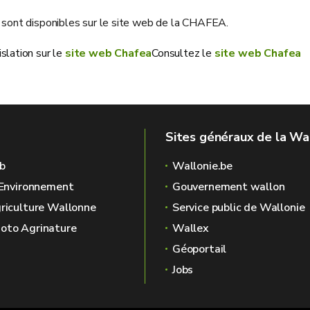
ts sont disponibles sur le site web de la CHAFEA.
slation sur le
site web Chafea
Consultez le
site web Chafea
Sites généraux de la Wa
b
Wallonie.be
l'Environnement
Gouvernement wallon
griculture Wallonne
Service public de Wallonie
oto Agrinature
Wallex
Géoportail
Jobs