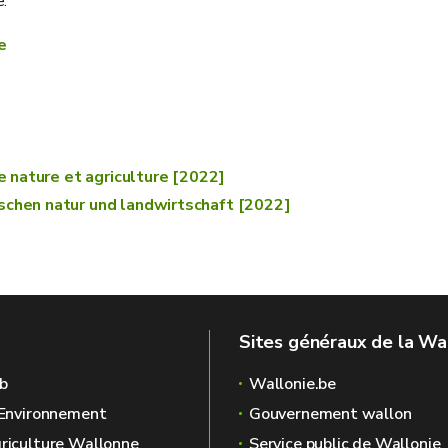
e.
e
re nature et agriculture [2022]
schen natur und landwirtschaft [2022]
Sites généraux de la Wa
b
Wallonie.be
l'Environnement
Gouvernement wallon
griculture Wallonne
Service public de Wallonie