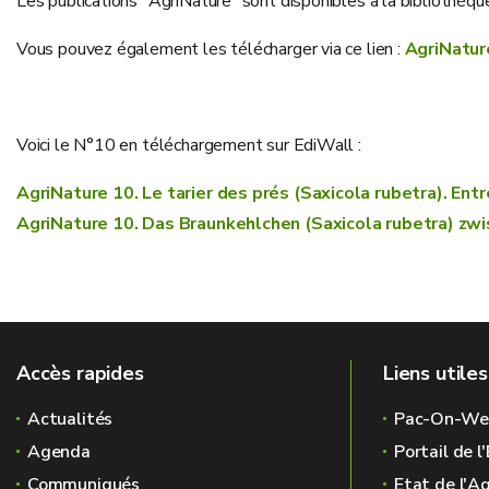
Les publications "AgriNature" sont disponibles à la bibliothèqu
Vous pouvez également les télécharger via ce lien :
AgriNatur
Voici le N°10 en téléchargement sur EdiWall :
AgriNature 10. Le tarier des prés (Saxicola rubetra). Ent
AgriNature 10. Das Braunkehlchen (Saxicola rubetra) zwi
Accès rapides
Liens utiles
Actualités
Pac-On-We
Agenda
Portail de 
Communiqués
Etat de l'A